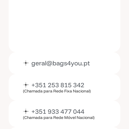
T
e
r
m
o
s
e
C
o
n
d
i
ç
õ
a
r
k
e
t
i
n
g
e
s
d
e
V
e
n
d
a
geral@bags4you.pt
+351 253 815 342
(Chamada para Rede Fixa Nacional)
+351 933 477 044
(Chamada para Rede Móvel Nacional)