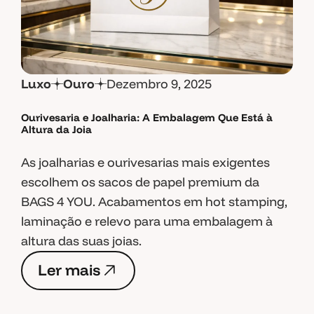
Luxo
Ouro
Dezembro 9, 2025
Ourivesaria e Joalharia: A Embalagem Que Está à
Altura da Joia
As joalharias e ourivesarias mais exigentes
escolhem os sacos de papel premium da
BAGS 4 YOU. Acabamentos em hot stamping,
laminação e relevo para uma embalagem à
altura das suas joias.
L
e
r
m
a
i
s
L
e
r
m
a
i
s