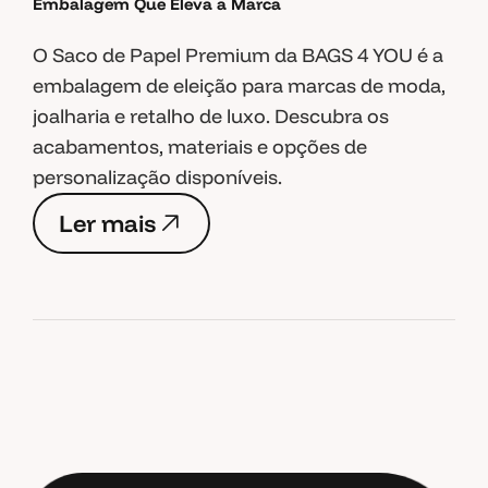
Embalagem Que Eleva a Marca
O Saco de Papel Premium da BAGS 4 YOU é a
embalagem de eleição para marcas de moda,
joalharia e retalho de luxo. Descubra os
acabamentos, materiais e opções de
personalização disponíveis.
L
e
r
m
a
i
s
L
e
r
m
a
i
s