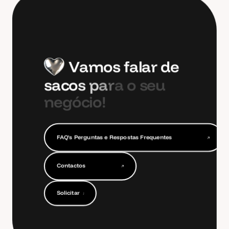
V
a
m
o
s
f
a
l
a
r
d
e
s
a
c
o
s
p
a
r
a
o
s
e
u
n
e
g
ó
c
i
o
!
F
A
Q
'
s
P
e
r
g
u
n
t
a
s
e
R
e
s
p
o
s
t
a
s
F
r
e
q
u
e
n
t
e
s
F
A
Q
'
s
P
e
r
g
u
n
t
a
s
e
R
e
s
p
o
s
t
a
s
F
r
e
q
u
e
n
t
e
s
C
o
n
t
a
c
t
o
s
C
o
n
t
a
c
t
o
s
S
o
l
i
c
i
t
a
r
O
r
ç
a
m
e
n
t
o