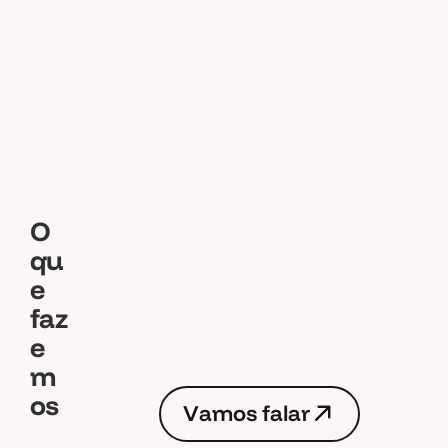
O
q
u
e
f
a
z
e
m
o
s
V
a
m
o
s
f
a
l
a
r
V
a
m
o
s
f
a
l
a
r