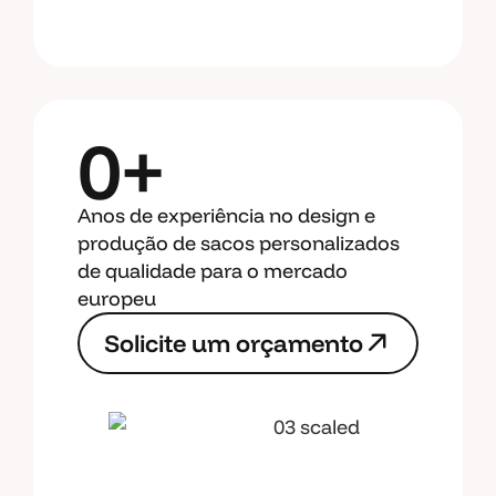
0+
Anos de experiência no design e
produção de sacos personalizados
de qualidade para o mercado
europeu
S
o
l
i
c
i
t
e
u
m
o
r
ç
a
m
e
n
t
o
S
o
l
i
c
i
t
e
u
m
o
r
ç
a
m
e
n
t
o