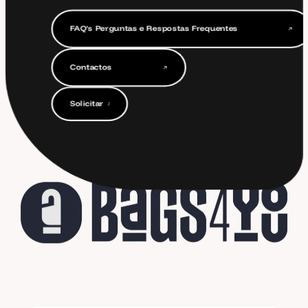
F
A
Q
'
s
P
e
r
g
u
n
t
a
s
e
R
e
s
p
o
s
t
a
s
F
r
e
q
u
e
n
t
e
s
F
A
Q
'
s
P
e
r
g
u
n
t
a
s
e
R
e
s
p
o
s
t
a
s
F
r
e
q
u
e
n
t
e
s
C
o
n
t
a
c
t
o
s
C
o
n
t
a
c
t
o
s
S
o
l
i
c
i
t
a
r
O
r
ç
a
m
e
n
t
o
S
o
l
i
c
i
t
a
r
O
r
ç
a
m
e
n
t
o