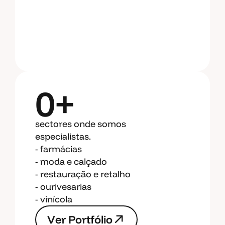
0+
sectores onde somos
especialistas.
- farmácias
- moda e calçado
- restauração e retalho
- ourivesarias
- vinícola
V
e
r
P
o
r
t
f
ó
l
i
o