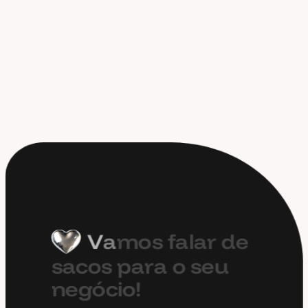
V
a
m
o
s
f
a
l
a
r
d
e
s
a
c
o
s
p
a
r
a
o
s
e
u
n
e
g
ó
c
i
o
!