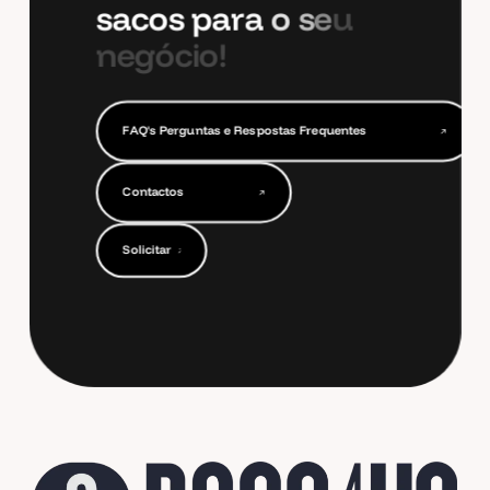
s
a
c
o
s
p
a
r
a
o
s
e
u
n
e
g
ó
c
i
o
!
F
A
Q
'
s
P
e
r
g
u
n
t
a
s
e
R
e
s
p
o
s
t
a
s
F
r
e
q
u
e
n
t
e
s
F
A
Q
'
s
P
e
r
g
u
n
t
a
s
e
R
e
s
p
o
s
t
a
s
F
r
e
q
u
e
n
t
e
s
C
o
n
t
a
c
t
o
s
C
o
n
t
a
c
t
o
s
S
o
l
i
c
i
t
a
r
O
r
ç
a
m
e
n
t
o
S
o
l
i
c
i
t
a
r
O
r
ç
a
m
e
n
t
o