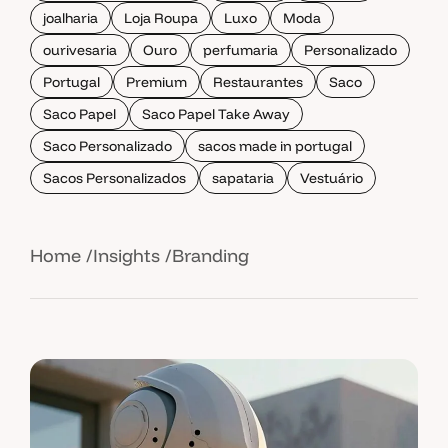
joalharia
Loja Roupa
Luxo
Moda
ourivesaria
Ouro
perfumaria
Personalizado
Portugal
Premium
Restaurantes
Saco
Saco Papel
Saco Papel Take Away
Saco Personalizado
sacos made in portugal
Sacos Personalizados
sapataria
Vestuário
Home
Insights
Branding