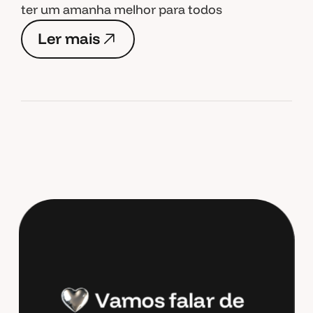
ter um amanha melhor para todos
L
e
r
m
a
i
s
L
e
r
m
a
i
s
V
a
m
o
s
f
a
l
a
r
d
e