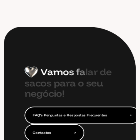
V
a
m
o
s
f
a
l
a
r
d
e
s
a
c
o
s
p
a
r
a
o
s
e
u
n
e
g
ó
c
i
o
!
F
A
Q
'
s
P
e
r
g
u
n
t
a
s
e
R
e
s
p
o
s
t
a
s
F
r
e
q
u
e
n
t
e
s
F
A
Q
'
s
P
e
r
g
u
n
t
a
s
e
R
e
s
p
o
s
t
a
s
F
r
e
q
u
e
n
t
e
s
C
o
n
t
a
c
t
o
s