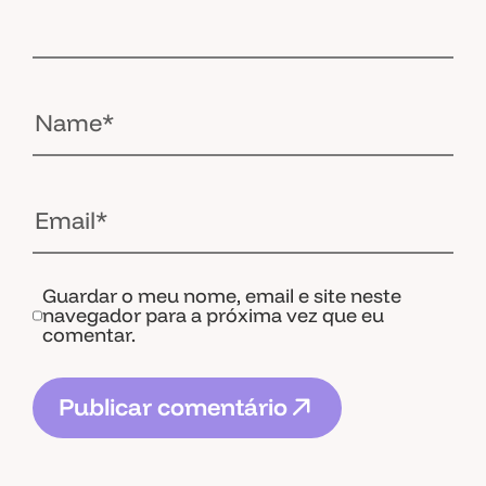
Guardar o meu nome, email e site neste
navegador para a próxima vez que eu
comentar.
P
u
b
l
i
c
a
r
c
o
m
e
n
t
á
r
i
o
P
u
b
l
i
c
a
r
c
o
m
e
n
t
á
r
i
o