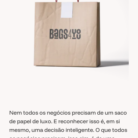
Saco Papel Asa Retorcida – Saco Papel Gama
Económica: Pequenas Quantidade, Preço
Nem todos os negócios precisam de um saco
Acessível a Qualquer Negocio 2
de papel de luxo. E reconhecer isso é, em si
mesmo, uma decisão inteligente. O que todos