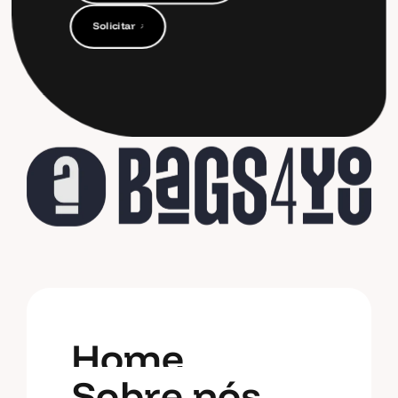
C
o
n
t
a
c
t
o
s
S
o
l
i
c
i
t
a
r
O
r
ç
a
m
e
n
t
o
S
o
l
i
c
i
t
a
r
O
r
ç
a
m
e
n
t
o
H
o
m
e
S
o
b
r
e
n
ó
s